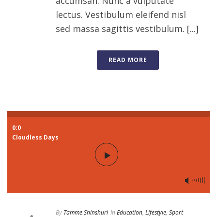
accumsan. Nunc a vulputate
lectus. Vestibulum eleifend nisl
sed massa sagittis vestibulum. [...]
READ MORE
0:0
Cloudless Days
By
Tamme Shinshuri
In
Education
,
Lifestyle
,
Sport