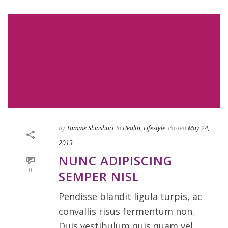
By
Tamme Shinshuri
In
Health
,
Lifestyle
Posted
May 24,
2013
NUNC ADIPISCING
0
SEMPER NISL
Pendisse blandit ligula turpis, ac
convallis risus fermentum non.
Duis vestibulum quis quam vel