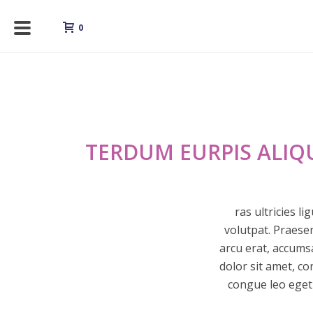
0
TERDUM EURPIS ALI
ras ultricies l
volutpat. Praese
arcu erat, accumsa
dolor sit amet, co
congue leo eget 