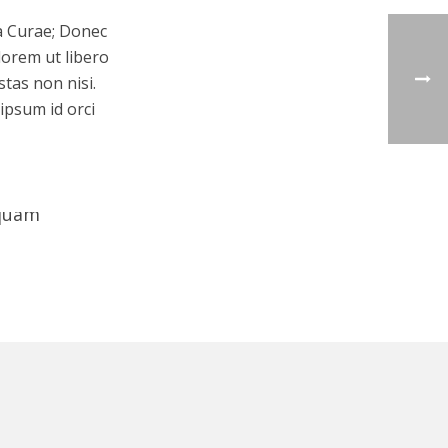
ia Curae; Donec
 lorem ut libero
tas non nisi.
 ipsum id orci