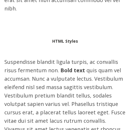
erat sit amet nibh accumsan commodo vel vel
nibh.
HTML Styles
Suspendisse blandit ligula turpis, ac convallis
risus fermentum non.
Bold text
quis quam vel
accumsan. Nunc a vulputate lectus. Vestibulum
eleifend nisl sed massa sagittis vestibulum.
Vestibulum pretium blandit tellus, sodales
volutpat sapien varius vel. Phasellus tristique
cursus erat, a placerat tellus laoreet eget. Fusce
vitae dui sit amet lacus rutrum convallis.
Vivamus sit
amet lectus venenatis est rhoncus